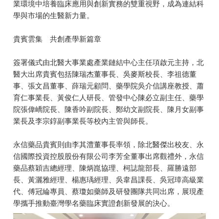
業環境中培養臨床應用與創新實務的雙重視野，成為連結科
學與市場的生醫新力量。
貴賓雲集 共創產學新篇章
簽署儀式由北醫大事業處產業鏈結中心主任項啟元主持，北
醫大出席貴賓包括陳瑞杰董事長、吳麥斯校長、李祖德董
事、張文昌董事、薛瑞元顧問、藥學院吳介信講座教授、蕭
育仁事業長、黃俊仁人研長、管發中心陳必立副主任、藥學
院張偉嶠院長、陳香吟副院長、鄭幼文副院長、陳月女副事
業長及李宗錞副事業長等校內主管與師長。
永信藥品貴賓則由李其澧董事長率領，除北醫傑出校友、永
信國際投資控股股份有限公司李芳全董事出席觀禮外，永信
藥品蔡穎吉總經理、陳炳崑協理、柯誌龍部長、羅勝遠部
長、黃灑雅經理、楊惠瑀經理、吳韋昌課長、吳冠璋高級業
代、傅冠綸專員、蔡瓊如藥師及研發團隊共同出席，展現產
學攜手推動臺灣學名藥臨床實證創新發展的決心。