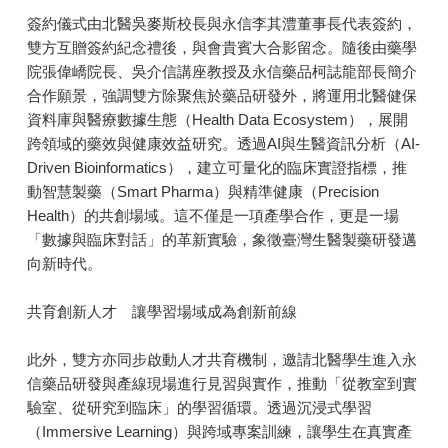
簽約儀式由北醫吳麥斯校長與永信李其澧董事長代表簽約，
雙方互贈簽約紀念禮後，與會貴賓大合影留念。隨後由藥學
院張偉嶠院長、吳介信講座教授及永信藥品柯誌龍部長簡介
合作願景，強調雙方除聚焦於藥品研發外，將運用北醫健保
資料庫與醫療數據生態（Health Data Ecosystem），展開
跨領域的藥效與健康效益研究。透過AI與生醫資訊分析（AI-
Driven Bioinformatics），建立可量化的臨床實證指標，推
動智慧製藥（Smart Pharma）與精準健康（Precision
Health）的共創場域。這不僅是一項產學合作，更是一場
「數據與臨床對話」的革新實驗，象徵臺灣生醫製藥研發邁
向新時代。
共育創新人才 讓學習場域成為創新前線
此外，雙方亦同步啟動人才共育機制，邀請北醫學生進入永
信藥品研發與產線現場進行見習與實作，推動「從教室到實
驗室、從研究到臨床」的學習循環。透過沉浸式學習
（Immersive Learning）與跨域專案訓練，讓學生在真實產