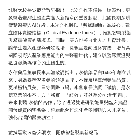
北醫大校長吳麥斯致詞指出，此次合作不僅是一場簽約，更
象徵著臺灣生醫產業邁入新篇章的重要起點。北醫長期深耕
智慧醫療與AI分析，本次合作將以「數據驅動」為核心，建
立臨床實證指標（Clinical Evidence Index），推動智慧製藥
與精準健康的新模式。同時，雙方也將展開人才共育計畫，
讓學生走入產線與研發現場，從教室走向臨床實務，培育具
國際視野與產業應用能力的生醫新世代，建立以臨床實證與
數據創新為核心的生醫生態。
永信藥品董事長李其澧致詞指出，永信藥品自1952年創立以
來，身為臺灣學名藥的領導品牌，不僅展現臺灣藥品品質，
更積極拓展美、日等國際市場。李董事長強調「誠信」是永
信立業的根本，與「務實」「績效」並列為公司治理準則。
未來北醫-永信的合作，除了透過雙邊研發能量與臨床實證
開發優質的學名藥，也藉此合作深化產學接軌與人才培育，
強化台灣的醫療韌性！
數據驅動 × 臨床洞察 開啟智慧製藥新紀元