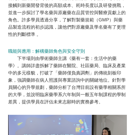
接觸到新藥開發背後的高額成本、耗時長度以及研發挑戰，
並進一步探討了學名藥與原廠藥在品質管控與醫療貢獻上的
角色。許多學員透過分享，了解對製藥規範（GMP）與藥
品製造流程的初步認識，讓他們對原廠藥及學名藥有了更理
性的判斷標準 。
職能與應用：解構藥師角色與安全守則
下半場則由學術藥師主講《藥有一套：生活中的藥
學》。講師詳盡拆解了藥師在醫院、社區藥局、臨床及產業
中的多元樣貌，打破了「藥師僅負責調劑」的傳統刻板印
象，強調藥師在病人照護與專業諮詢中的關鍵地位。針對學
員關心的升學規劃，藥師分析了台灣目前設有藥學相關系所
的大學，並說明臨床藥學系六年制與一般五年制課程的學制
差異，提供學員在評估未來志願時的實務參考。