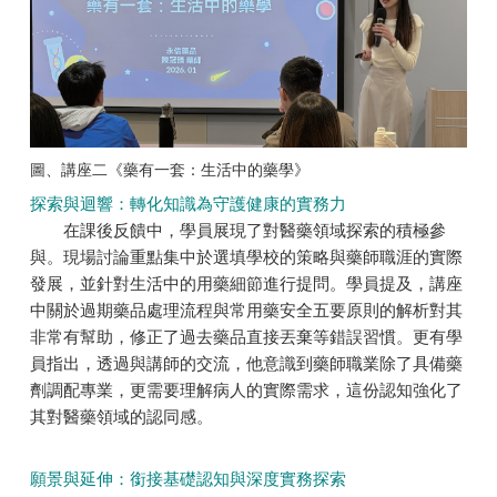
圖、講座二《藥有一套：生活中的藥學》
探索與迴響：轉化知識為守護健康的實務力
在課後反饋中，學員展現了對醫藥領域探索的積極參
與。現場討論重點集中於選填學校的策略與藥師職涯的實際
發展，並針對生活中的用藥細節進行提問。學員提及，講座
中關於過期藥品處理流程與常用藥安全五要原則的解析對其
非常有幫助，修正了過去藥品直接丟棄等錯誤習慣。更有學
員指出，透過與講師的交流，他意識到藥師職業除了具備藥
劑調配專業，更需要理解病人的實際需求，這份認知強化了
其對醫藥領域的認同感。
願景與延伸：銜接基礎認知與深度實務探索