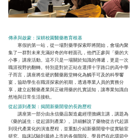
傳承與啟蒙：深耕校園醫藥教育根基
寒假的第一站，從一場對藥學探索即將開始，會場內聚
集了一群對未來充滿好奇的年輕面孔，他們正參與「藥的大
小事」講座活動。這不只是一場關於知識的傳遞，更是一次
職涯視野的翻轉。特別是對於正站在選擇十字路口的高中學
子而言，講座將生硬的醫藥殿堂轉化為觸手可及的科學饗
宴，協助學生在職涯探索的初期，透過專業人員的實務分
享，建立起醫藥產業與正確用藥的扎實認知，讓專業知識自
然地與日常生活接軌。
從起源到產製：揭開新藥開發的長跑歷程
講座第一部分由永信藥品製造處經理擔綱主講，講題為
《藥的誕生：從起源到產業》。詳細解說了藥物從古代起源
到現代產業化的演進歷程，並重點介紹新藥開發中從實驗室
研究、臨床試驗到最終上市的各個階段。學員們在此環節中