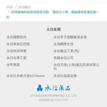
首頁
永信藥訊
2026藥物科技研習講座活動-「藥的大小事」開啟藥學想像的第一
站
永信集團
永信國際投控
永信李天德醫藥基金會
永信東南亞控股
永鴻國際生技
永信杯排球賽
永信藥品工業(馬)
永日化學工業
美國永信公司
永甲興業
永信天德(上海)藥品貿易有限公
司
永信日本株式會社Chemix
永信社福基金會
©YUNGSHIN PHARM IND. CO. LTD
DESIGN by
CREATOP