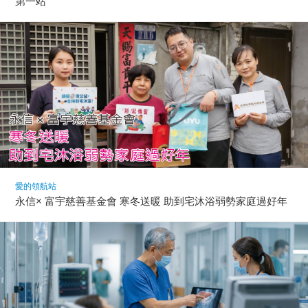
第一站
愛的領航站
永信× 富宇慈善基金會 寒冬送暖 助到宅沐浴弱勢家庭過好年