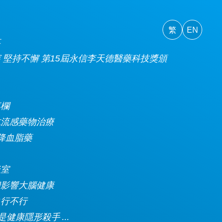
繁
EN
事
 堅持不懈 第15屆永信李天德醫藥科技獎頒
專欄
抗流感藥物治療
n類降血脂藥
談室
相影響大腦健康
白行不行
是健康隱形殺手