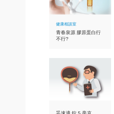
健康相談室
青春泉源 膠原蛋白行
不行?
妥速適 錠 5 毫克