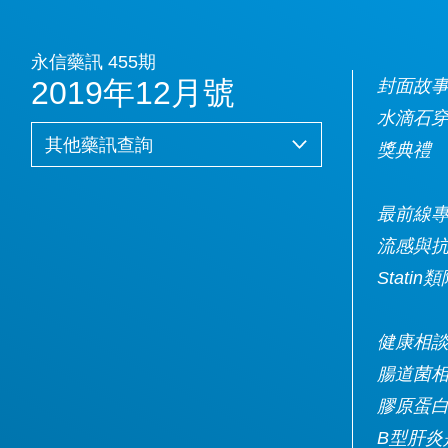
永信藥訊 455期
2019年12月號
封面故
水滴石穿
獎典禮
最前線
流感與
Stati
健康相
腸道菌
膠原蛋
B型肝炎