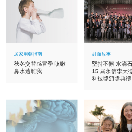
居家用藥指南
封面故事
秋冬交替感冒季 咳嗽
堅持不懈 水滴石
鼻水遠離我
15 屆永信李天
科技獎頒獎典禮