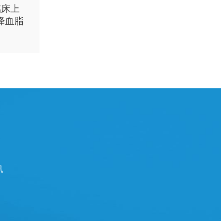
臨床上
類降血脂
訊