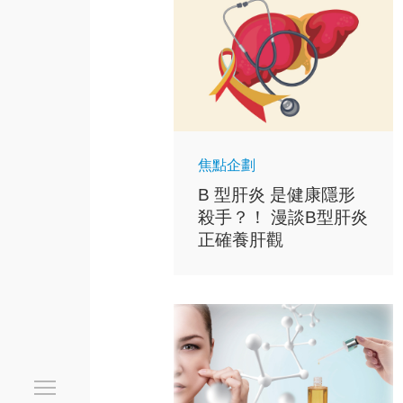
焦點企劃
B 型肝炎 是健康隱形
殺手？！ 漫談B型肝炎
正確養肝觀