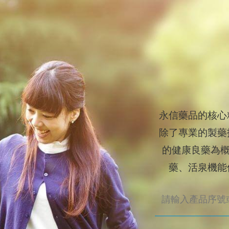
永信藥品的核心
除了專業的製藥
的健康良藥為概
藥、活泉機能